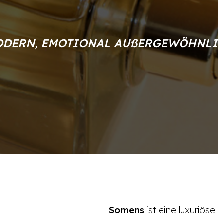
DERN, EMOTIONAL AUßERGEWÖHNL
Somens
ist eine luxuriös