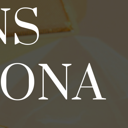
NS
LONA